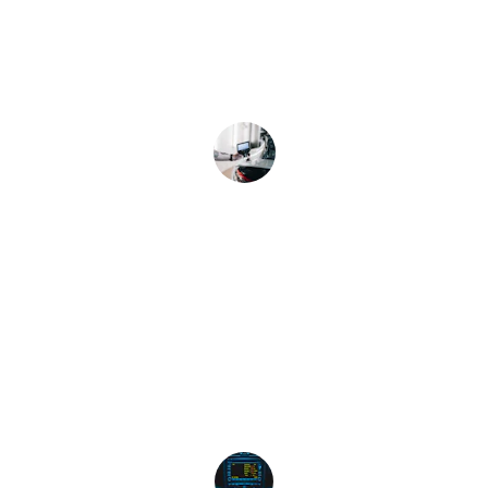
Service rapide, mobile et transparent, 
diagnostic précis pour éviter les pannes 
majeures.
Julie D.
★★★★★
Ponctualité et conseils personnalisés, 
service complet directement à mon 
domicile.